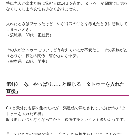
特に恋人が出来た時に悩む人は14％を占め、タトゥーが原因で自信を
なくしてしまう女性も少なくありません。
入れたときは良かったけど、いざ将来のことを考えたときに悲観して
しまったとき。
（茨城県 30代 正社員）
その人がタトゥーについてどう考えているか不安だし、その家族がど
う思うか、彼との関係に響かないか不安。
（熊本県 20代 学生）
第4位 あ、やっぱり……と感じる「タトゥーを入れた
直後」
6％と意外にも票を集めたのが、満足感で満たされているはずの「タ
トゥーを入れた直後」。
取り返しがつかなくなってから、後悔するという人も多いようです。
思っていたのと印象が違う。1年たったら施術をして消したいです。