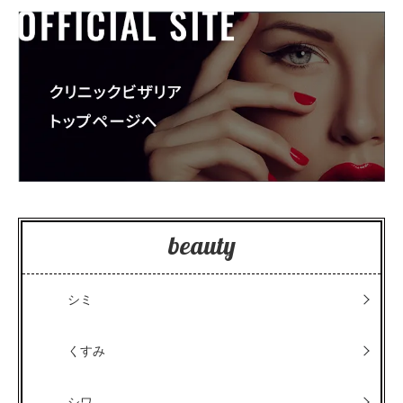
beauty
シミ
くすみ
シワ