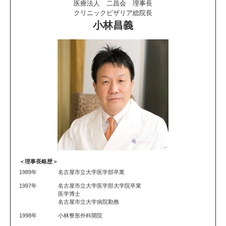
医療法人 二昌会 理事長
クリニックビザリア総院長
小林昌義
＜理事長略歴＞
1989年
名古屋市立大学医学部卒業
1997年
名古屋市立大学医学部大学院卒業
医学博士
名古屋市立大学病院勤務
1998年
小林整形外科開院