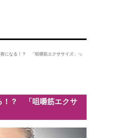
改善になる！？ 「咀嚼筋エクササイズ」っ
る！？ 「咀嚼筋エクサ