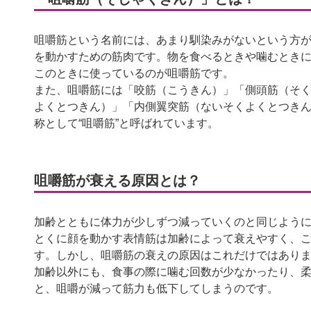
咀嚼筋という名前には、あまり馴染みがないという方
を動かすための筋肉です。物を食べるときや噛むとき
このときに使っているのが咀嚼筋です。
また、咀嚼筋には「咬筋（こうきん）」「側頭筋（そ
よくとつきん）」「内側翼突筋（ないそくよくとつきん
称として“咀嚼筋”と呼ばれています。
咀嚼筋が衰える原因とは？
加齢とともに体力が少しずつ減っていくのと同じよう
とくに顔を動かす表情筋は加齢によって衰えやすく、
す。しかし、咀嚼筋の衰えの原因はこれだけではあり
加齢以外にも、食事の際に噛む回数が少なかったり、
と、咀嚼が減って筋力も低下してしまうのです。