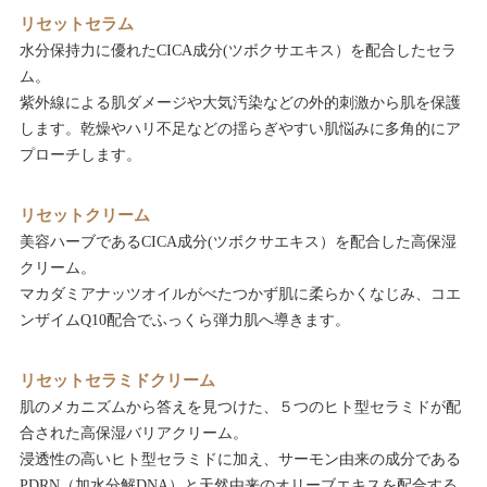
リセットセラム
水分保持力に優れたCICA成分(ツボクサエキス）を配合したセラ
ム。
紫外線による肌ダメージや大気汚染などの外的刺激から肌を保護
します。乾燥やハリ不足などの揺らぎやすい肌悩みに多角的にア
プローチします。
リセットクリーム
美容ハーブであるCICA成分(ツボクサエキス）を配合した高保湿
クリーム。
マカダミアナッツオイルがべたつかず肌に柔らかくなじみ、コエ
ンザイムQ10配合でふっくら弾力肌へ導きます。
リセットセラミドクリーム
肌のメカニズムから答えを見つけた、５つのヒト型セラミドが配
合された高保湿バリアクリーム。
浸透性の高いヒト型セラミドに加え、サーモン由来の成分である
PDRN（加水分解DNA）と天然由来のオリーブエキスを配合する