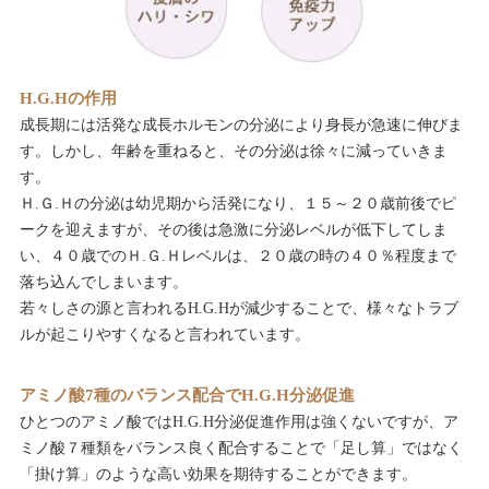
H.G.Hの作用
成長期には活発な成長ホルモンの分泌により身長が急速に伸びま
す。しかし、年齢を重ねると、その分泌は徐々に減っていきま
す。
Ｈ.Ｇ.Ｈの分泌は幼児期から活発になり、１５～２０歳前後でピ
ークを迎えますが、その後は急激に分泌レベルが低下してしま
い、４０歳でのＨ.Ｇ.Ｈレベルは、２０歳の時の４０％程度まで
落ち込んでしまいます。
若々しさの源と言われるH.G.Hが減少することで、様々なトラブ
ルが起こりやすくなると言われています。
アミノ酸7種のバランス配合でH.G.H分泌促進
ひとつのアミノ酸ではH.G.H分泌促進作用は強くないですが、ア
ミノ酸７種類をバランス良く配合することで「足し算」ではなく
「掛け算」のような高い効果を期待することができます。