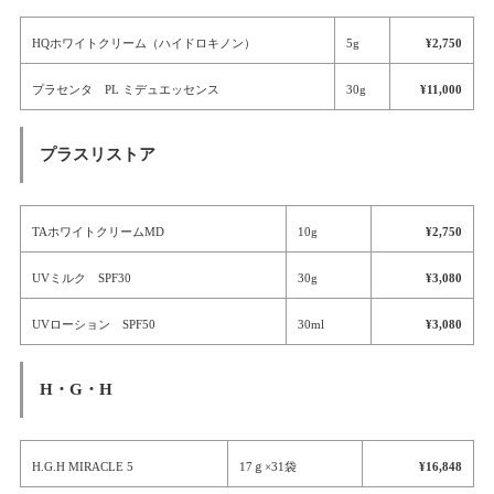
HQホワイトクリーム（ハイドロキノン）
5g
¥2,750
プラセンタ PL ミデュエッセンス
30g
¥11,000
プラスリストア
TAホワイトクリームMD
10g
¥2,750
UVミルク SPF30
30g
¥3,080
UVローション SPF50
30ml
¥3,080
H・G・H
H.G.H MIRACLE 5
17ｇ×31袋
¥16,848