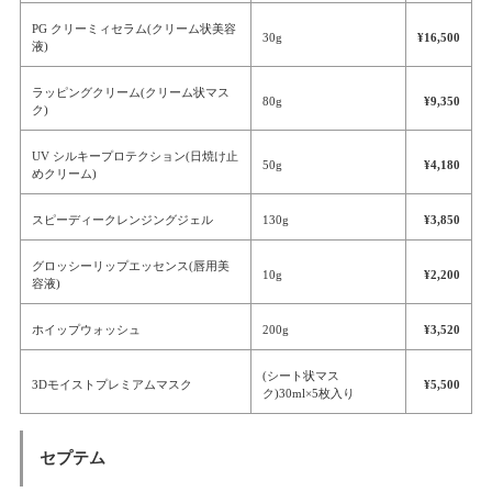
PG クリーミィセラム(クリーム状美容
30g
¥16,500
液)
ラッピングクリーム(クリーム状マス
80g
¥9,350
ク)
UV シルキープロテクション(日焼け止
50g
¥4,180
めクリーム)
スピーディークレンジングジェル
130g
¥3,850
グロッシーリップエッセンス(唇用美
10g
¥2,200
容液)
ホイップウォッシュ
200g
¥3,520
(シート状マス
3Dモイストプレミアムマスク
¥5,500
ク)30ml×5枚入り
セプテム