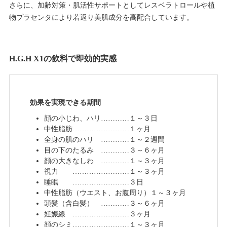
さらに、加齢対策・肌活性サポートとしてレスベラトロールや植
物プラセンタにより若返り美肌成分を高配合しています。
H.G.H X1の飲料で即効的実感
効果を実現できる期間
顔の小じわ、ハリ…………１～３日
中性脂肪……………………１ヶ月
全身の肌のハリ …………１～２週間
目の下のたるみ …………３～６ヶ月
顔の大きなしわ …………１～３ヶ月
視力 ……………………１～３ヶ月
睡眠 ……………………３日
中性脂肪（ウエスト、お腹周り）１～３ヶ月
頭髪（含白髪） …………３～６ヶ月
妊娠線 ……………………３ヶ月
顔のシミ……………………１～３ヶ月