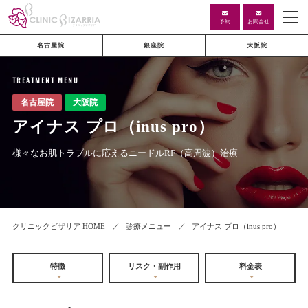
予約
お問合せ
名古屋院
銀座院
大阪院
TREATMENT MENU
アイナス プロ（inus pro）
様々なお肌トラブルに応えるニードルRF（高周波）治療
クリニックビザリア HOME
診療メニュー
アイナス プロ（inus pro）
特徴
リスク・副作用
料金表