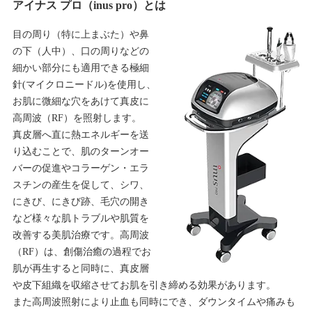
アイナス プロ（inus pro）とは
目の周り（特に上まぶた）や鼻
の下（人中）、口の周りなどの
細かい部分にも適用できる極細
針(マイクロニードル)を使用し、
お肌に微細な穴をあけて真皮に
高周波（RF）を照射します。
真皮層へ直に熱エネルギーを送
り込むことで、肌のターンオー
バーの促進やコラーゲン・エラ
スチンの産生を促して、シワ、
にきび、にきび跡、毛穴の開き
など様々な肌トラブルや肌質を
改善する美肌治療です。高周波
（RF）は、創傷治癒の過程でお
肌が再生すると同時に、真皮層
や皮下組織を収縮させてお肌を引き締める効果があります。
また高周波照射により止血も同時にでき、ダウンタイムや痛みも